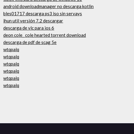
android downloadmanager no descarga kotlin
bles01717 descarga ps3 iso sin servays
ihun util versión 7.2 descargar
descarga de vlc para ios 6
deon cole_ cole hearted torrent download
descarga de pdf de scag 5e
wtqpalq
wtqpalq
wtqpalq
wtqpalq
wtqpalq
wtqpalq