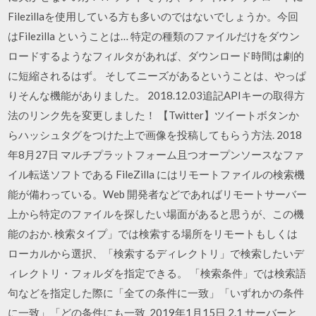
Filezillaを使用している方も多いのではないでしょうか。今回
はFilezilla ということは… 特定の種類のファイルだけをダウン
ロードするようなフィルタがあれば、ダウンロード時間は劇的
に短縮されるはず。 そしてニーズがあるということは、やっぱ
りそんな機能がありました。 2018.12.03追記APIキーの取得方
法のリンク先を変更しました！ 【Twitter】ツイートボタンか
らハッシュタグをつけた上で画像を投稿してもらう方法. 2018
年8月27日 マルチプラットフォーム且つオープンソースなファ
イル転送ソフトである FileZilla にはリモートファイルの検索機
能が備わっている。Web 開発者などであればリモートサーバー
上から特定のファイルを探したい場面があると思うが、この機
能のおか. 検索タイプ」では検索する場所をリモートもしくは
ローカルから選択、「検索するディレクトリ」で検索したいデ
ィレクトリ・フォルダを指定できる。 「検索条件」では検索語
句などを指定した際に「全ての条件に一致」「いずれかの条件
に一致」「どの条件にも一致 2019年1月15日 2.1 サーバーと